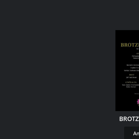
BROTZ
A