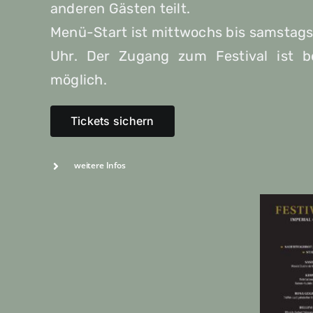
anderen Gästen teilt.
Menü-Start ist mittwochs bis samstags
Uhr. Der Zugang zum Festival ist b
möglich.
Tickets sichern
weitere Infos