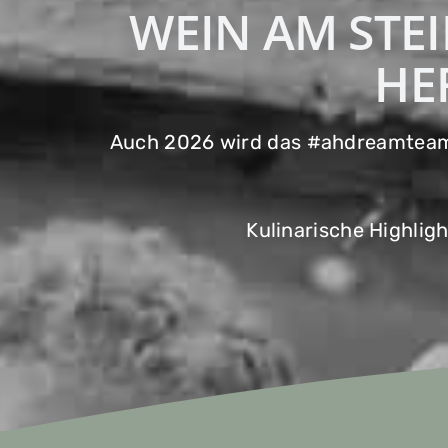
WEIN AM STEI
HE
Auch 2026 wird das #ahdreamteam a
Kulinarische Highlig