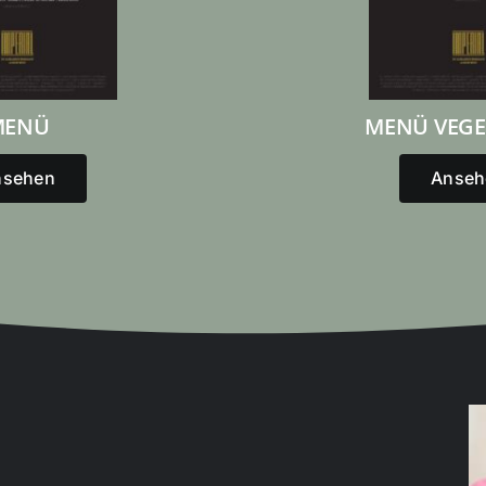
MENÜ
MENÜ VEGE
nsehen
Anseh