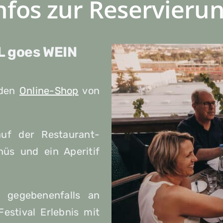
nfos zur Reservieru
L goes WEIN
 den
Online-Shop
von
uf der Restaurant-
nüs und ein Aperitif
h gegebenenfalls an
estival Erlebnis mit