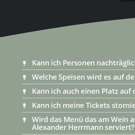
Kann ich Personen nachträgli
Welche Speisen wird es auf de
Kann ich auch einen Platz au
Kann ich meine Tickets storni
Wird das Menü das am Wein am 
Alexander Herrmann serviert?