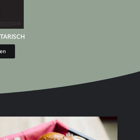
TARISCH
en