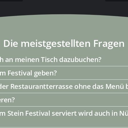
Die meistgestellten Fragen
ch an meinen Tisch dazubuchen?
m Festival geben?
f der Restaurantterrasse ohne das Menü
eren?
Stein Festival serviert wird auch in N