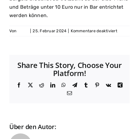
und Beträge unter 10 Euro nur in Bar entrichtet
werden können.
für
Von
David
|
25. Februar 2024
|
Kommentare deaktiviert
Kann
ich
mit
Karte
Share This Story, Choose Your
bei
Platform!
euch
zahlen?
Facebook
X
Reddit
LinkedIn
WhatsApp
Telegram
Tumblr
Pinterest
Vk
Xing
E-
Mail
Über den Autor:
David