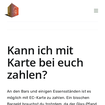
Zum
Inhalt
springen
Zurück
Vor
Kann ich mit
Karte bei euch
zahlen?
An den Bars und einigen Essensständen ist es
möglich mit EC-Karte zu zahlen. Ein bisschen
Bargeld brauchst du trotzdem, da der Glas-Pfand