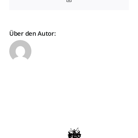
Mail
erwerben?
Über den Autor:
David