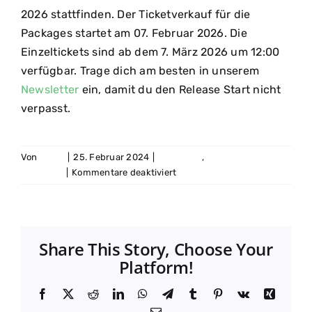
2026 stattfinden. Der Ticketverkauf für die
Packages startet am 07. Februar 2026. Die
Einzeltickets sind ab dem 7. März 2026 um 12:00
verfügbar. Trage dich am besten in unserem
Newsletter
ein, damit du den Release Start nicht
verpasst.
Von
David
|
25. Februar 2024
|
Allgemein
,
Tickets |
für
Packages
|
Kommentare deaktiviert
Ab
wann
kann
ich
Share This Story, Choose Your
Tickets
Platform!
für
das
Facebook
X
Reddit
LinkedIn
WhatsApp
Telegram
Tumblr
Pinterest
Vk
Xing
Festival
2026
E-